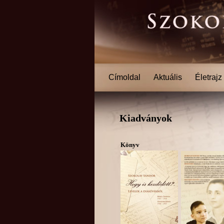
Címoldal
Aktuális
Életrajz
Kiadványok
Könyv