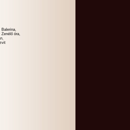
 Balerina,
, Zenélő óra,
an,
zvit