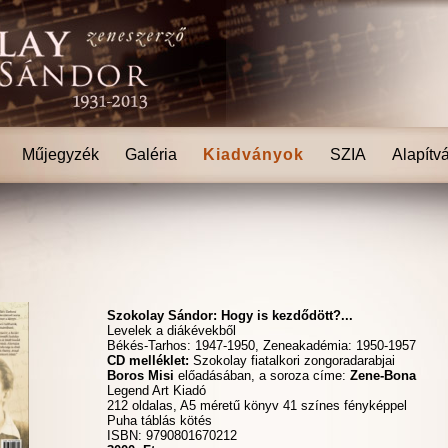
Műjegyzék
Galéria
Kiadványok
SZIA
Alapítv
Szokolay Sándor: Hogy is kezdődött?...
Levelek a diákévekből
Békés-Tarhos: 1947-1950, Zeneakadémia: 1950-1957
CD melléklet:
Szokolay fiatalkori zongoradarabjai
Boros Misi
előadásában, a soroza címe:
Zene-Bona
Legend Art Kiadó
212 oldalas, A5 méretű könyv 41 színes fényképpel
Puha táblás kötés
ISBN: 9790801670212