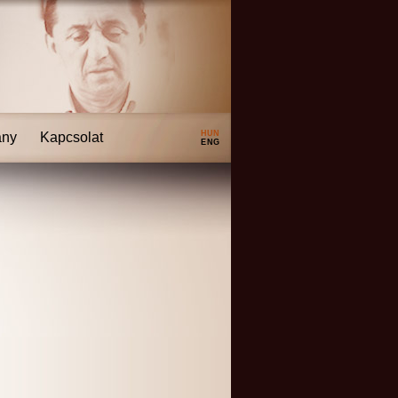
HUN
ány
Kapcsolat
ENG