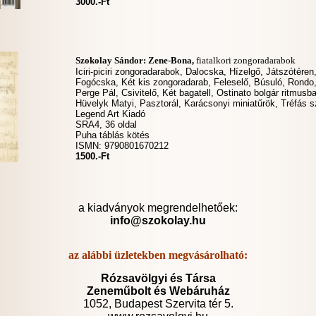
3000.-Ft
Szokolay Sándor: Zene-Bona,
fiatalkori zongoradarabok
Iciri-piciri zongoradarabok, Dalocska, Hízelgő, Játszótéren,
Fogócska, Két kis zongoradarab, Feleselő, Búsuló, Rondo
Perge Pál, Csivitelő, Két bagatell, Ostinato bolgár ritmusb
Hüvelyk Matyi,
Pasztorál, Karácsonyi miniatűrök, Tréfás s
Legend Art Kiadó
SRA4, 36 oldal
Puha táblás kötés
ISMN: 9790801670212
1500.-Ft
a kiadványok megrendelhetőek:
info@szokolay.hu
az alábbi üzletekben megvásárolható:
Rózsavölgyi és Társa
Zeneműbolt
és Webáruház
1052, Budapest Szervita tér 5.