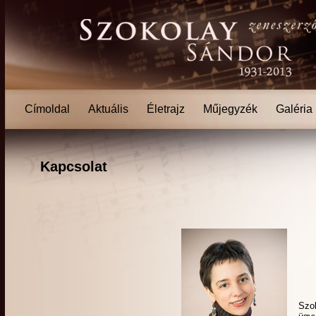
Címoldal
Aktuális
Életrajz
Műjegyzék
Galéria
Kapcsolat
Szo