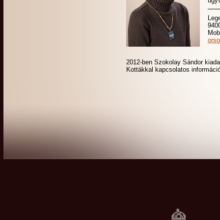
ügy
Lege
9400
Mobi
ors
2012-ben
Szokolay Sándor kiada
Kottákkal kapcsolatos információ